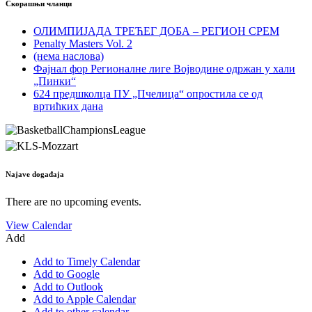
Скорашњи чланци
ОЛИМПИЈАДА ТРЕЋЕГ ДОБА – РЕГИОН СРЕМ
Penalty Masters Vol. 2
(нема наслова)
Фајнал фор Регионалне лиге Војводине одржан у хали
„Пинки“
624 предшколца ПУ „Пчелица“ опростила се од
вртићких дана
Najave događaja
There are no upcoming events.
View Calendar
Add
Add to Timely Calendar
Add to Google
Add to Outlook
Add to Apple Calendar
Add to other calendar