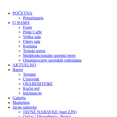
POČETNA
Preuzimanja
O NAMA
Foaje
Pinki Caffe
Velika sala
Fitnes sala
Kuglana
Teniski tereni
Multifunkcionalni sportski teren
Organizovanje sportskih rođendana
AKTUELNO
Bazen
Termini
Cenovnik
ОБАВЕШТЕЊЕ
Kućni red
Informacije
Galerija
Marketing
Javne nabavke
JAVNE NABAVKE (stari ZJN)
Oglasi / Obaveštenja / Pozivi