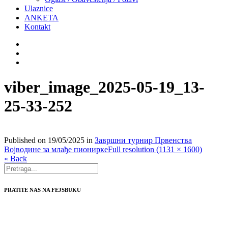
Ulaznice
ANKETA
Kontakt
viber_image_2025-05-19_13-
25-33-252
Published on
19/05/2025
in
Завршни турнир Првенства
Војводине за млађе пионирке
Full resolution (1131 × 1600)
« Back
PRATITE NAS NA FEJSBUKU