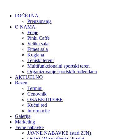
POČETNA
Preuzimanja
O NAMA
Foaje
Pinki Caffe
Velika sala
Fitnes sala
Kuglana
Teniski tereni
Multifunkcionalni sportski teren
Organizovanje sportskih rođendana
AKTUELNO
Bazen
Termini
Cenovnik
ОБАВЕШТЕЊЕ
Kućni red
Informacije
Galerija
Marketing
Javne nabavke
JAVNE NABAVKE (stari ZJN)
Oglasi / Obaveštenja / Pozivi