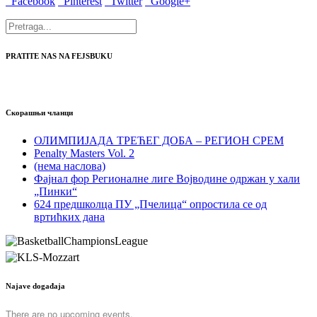
Facebook
Pinterest
Twitter
Google+
PRATITE NAS NA FEJSBUKU
Скорашњи чланци
ОЛИМПИЈАДА ТРЕЋЕГ ДОБА – РЕГИОН СРЕМ
Penalty Masters Vol. 2
(нема наслова)
Фајнал фор Регионалне лиге Војводине одржан у хали
„Пинки“
624 предшколца ПУ „Пчелица“ опростила се од
вртићких дана
Najave događaja
There are no upcoming events.