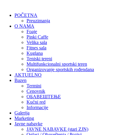
POČETNA
Preuzimanja
O NAMA
Foaje
Pinki Caffe
Velika sala
Fitnes sala
Kuglana
Teniski tereni
Multifunkcionalni sportski teren
Organizovanje sportskih rođendana
AKTUELNO
Bazen
Termini
Cenovnik
ОБАВЕШТЕЊЕ
Kućni red
Informacije
Galerija
Marketing
Javne nabavke
JAVNE NABAVKE (stari ZJN)
Oglasi / Obaveštenja / Pozivi