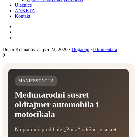
Ulaznice
ANKETA
Kontakt
Dejan Krsmanovic
·
јун 22, 2026
·
Događaji
·
0 komentara
0
MANIFESTACIJA
Međunarodni susret
oldtajmer automobila i
motocikala
Na platou ispred hale „Pinki“ održan je susret