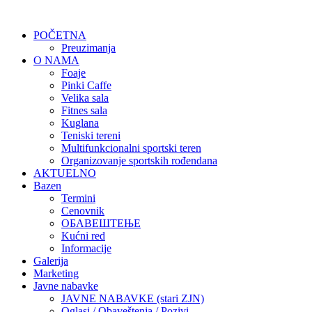
POČETNA
Preuzimanja
O NAMA
Foaje
Pinki Caffe
Velika sala
Fitnes sala
Kuglana
Teniski tereni
Multifunkcionalni sportski teren
Organizovanje sportskih rođendana
AKTUELNO
Bazen
Termini
Cenovnik
ОБАВЕШТЕЊЕ
Kućni red
Informacije
Galerija
Marketing
Javne nabavke
JAVNE NABAVKE (stari ZJN)
Oglasi / Obaveštenja / Pozivi