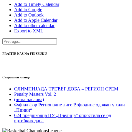
Add to Timely Calendar
Add to Google
Add to Outlook
Add to Apple Calendar
Add to other calendar
Export to XML
PRATITE NAS NA FEJSBUKU
Скорашњи чланци
ОЛИМПИЈАДА ТРЕЋЕГ ДОБА – РЕГИОН СРЕМ
Penalty Masters Vol. 2
(нема наслова)
Фајнал фор Регионалне лиге Војводине одржан у хали
„Пинки“
624 предшколца ПУ „Пчелица“ опростила се од
вртићких дана