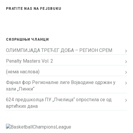
PRATITE NAS NA FEJSBUKU
СКОРАШЊИ ЧЛАНЦИ
ОЛИМПИЈАДА ТРЕЋЕГ ДОБА – РЕГИОН СРЕМ
Penalty Masters Vol. 2
(нема наслова)
Фајнал фор Регионалне лиге Војводине одржан у
хали „Пинки“
624 предшколца ПУ „Пчелица“ опростила се од
вртићких дана