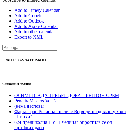
Subscribe to filtered calendar
Add to Timely Calendar
Add to Google
Add to Outlook
Add to Apple Calendar
Add to other calendar
Export to XML
PRATITE NAS NA FEJSBUKU
Скорашњи чланци
ОЛИМПИЈАДА ТРЕЋЕГ ДОБА – РЕГИОН СРЕМ
Penalty Masters Vol. 2
(нема наслова)
Фајнал фор Регионалне лиге Војводине одржан у хали
„Пинки“
624 предшколца ПУ „Пчелица“ опростила се од
вртићких дана