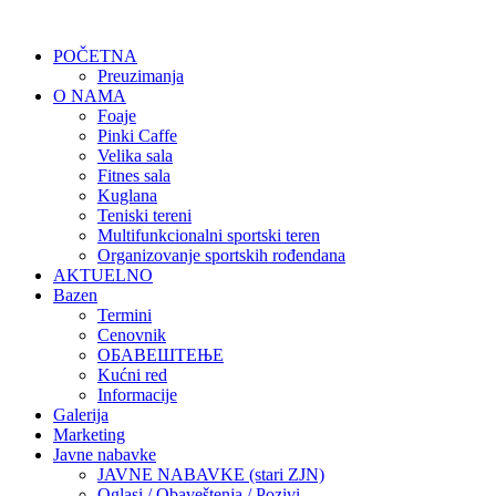
POČETNA
Preuzimanja
O NAMA
Foaje
Pinki Caffe
Velika sala
Fitnes sala
Kuglana
Teniski tereni
Multifunkcionalni sportski teren
Organizovanje sportskih rođendana
AKTUELNO
Bazen
Termini
Cenovnik
ОБАВЕШТЕЊЕ
Kućni red
Informacije
Galerija
Marketing
Javne nabavke
JAVNE NABAVKE (stari ZJN)
Oglasi / Obaveštenja / Pozivi