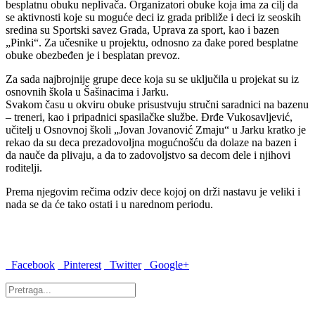
besplatnu obuku neplivača. Organizatori obuke koja ima za cilj da
se aktivnosti koje su moguće deci iz grada približe i deci iz seoskih
sredina su Sportski savez Grada, Uprava za sport, kao i bazen
„Pinki“. Za učesnike u projektu, odnosno za đake pored besplatne
obuke obezbeđen je i besplatan prevoz.
Za sada najbrojnije grupe dece koja su se uključila u projekat su iz
osnovnih škola u Šašinacima i Jarku.
Svakom času u okviru obuke prisustvuju stručni saradnici na bazenu
– treneri, kao i pripadnici spasilačke službe. Đrđe Vukosavljević,
učitelj u Osnovnoj školi „Jovan Jovanović Zmaju“ u Jarku kratko je
rekao da su deca prezadovoljna mogućnošću da dolaze na bazen i
da nauče da plivaju, a da to zadovoljstvo sa decom dele i njihovi
roditelji.
Prema njegovim rečima odziv dece kojoj on drži nastavu je veliki i
nada se da će tako ostati i u narednom periodu.
Facebook
Pinterest
Twitter
Google+