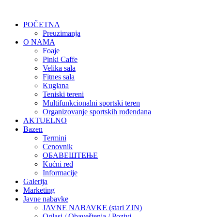
POČETNA
Preuzimanja
O NAMA
Foaje
Pinki Caffe
Velika sala
Fitnes sala
Kuglana
Teniski tereni
Multifunkcionalni sportski teren
Organizovanje sportskih rođendana
AKTUELNO
Bazen
Termini
Cenovnik
ОБАВЕШТЕЊЕ
Kućni red
Informacije
Galerija
Marketing
Javne nabavke
JAVNE NABAVKE (stari ZJN)
Oglasi / Obaveštenja / Pozivi