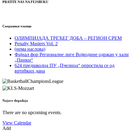
PRATITE NAS NA FEJSBUKU
Скорашњи чланци
ОЛИМПИЈАДА ТРЕЋЕГ ДОБА – РЕГИОН СРЕМ
Penalty Masters Vol. 2
(нема наслова)
Фајнал фор Регионалне лиге Војводине одржан у хали
„Пинки“
624 предшколца ПУ „Пчелица“ опростила се од
вртићких дана
Najave događaja
There are no upcoming events.
View Calendar
Add