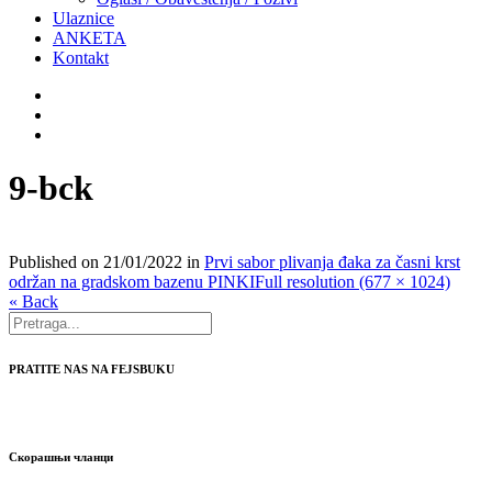
Ulaznice
ANKETA
Kontakt
9-bck
Published on
21/01/2022
in
Prvi sabor plivanja đaka za časni krst
održan na gradskom bazenu PINKI
Full resolution (677 × 1024)
« Back
PRATITE NAS NA FEJSBUKU
Скорашњи чланци