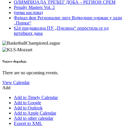
ОЛИМПИЈАДА ТРЕЋЕГ ДОБА – РЕГИОН СРЕМ
Penalty Masters Vol. 2
(нема наслова)
Фајнал фор Регионалне лиге Војводине одржан у хали
„Пинки“
624 предшколца ПУ „Пчелица“ опростила се од
вртићких дана
Najave događaja
There are no upcoming events.
View Calendar
Add
Add to Timely Calendar
Add to Google
Add to Outlook
Add to Apple Calendar
Add to other calendar
Export to XML