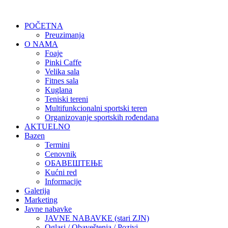
POČETNA
Preuzimanja
O NAMA
Foaje
Pinki Caffe
Velika sala
Fitnes sala
Kuglana
Teniski tereni
Multifunkcionalni sportski teren
Organizovanje sportskih rođendana
AKTUELNO
Bazen
Termini
Cenovnik
ОБАВЕШТЕЊЕ
Kućni red
Informacije
Galerija
Marketing
Javne nabavke
JAVNE NABAVKE (stari ZJN)
Oglasi / Obaveštenja / Pozivi