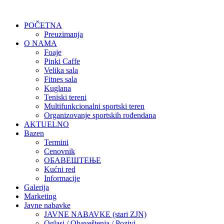
POČETNA
Preuzimanja
O NAMA
Foaje
Pinki Caffe
Velika sala
Fitnes sala
Kuglana
Teniski tereni
Multifunkcionalni sportski teren
Organizovanje sportskih rođendana
AKTUELNO
Bazen
Termini
Cenovnik
ОБАВЕШТЕЊЕ
Kućni red
Informacije
Galerija
Marketing
Javne nabavke
JAVNE NABAVKE (stari ZJN)
Oglasi / Obaveštenja / Pozivi