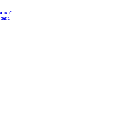
Пинки“
 дана