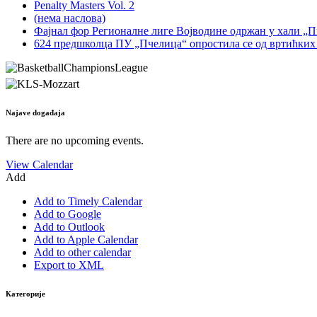
Penalty Masters Vol. 2
(нема наслова)
Фајнал фор Регионалне лиге Војводине одржан у хали „
624 предшколца ПУ „Пчелица“ опростила се од вртићких
Najave događaja
There are no upcoming events.
View Calendar
Add
Add to Timely Calendar
Add to Google
Add to Outlook
Add to Apple Calendar
Add to other calendar
Export to XML
Категорије