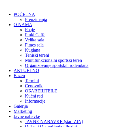
POČETNA
Preuzimanja
O NAMA
Foaje
Pinki Caffe
Velika sala
Fitnes sala
Kuglana
Teniski tereni
Multifunkcionalni sportski teren
Organizovanje sportskih rođendana
AKTUELNO
Bazen
Termini
Cenovnik
ОБАВЕШТЕЊЕ
Kućni red
Informacije
Galerija
Marketing
Javne nabavke
JAVNE NABAVKE (stari ZJN)
Oglasi / Obaveštenja / Pozivi