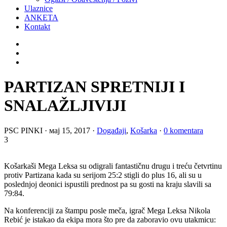
Ulaznice
ANKETA
Kontakt
PARTIZAN SPRETNIJI I
SNALAŽLJIVIJI
PSC PINKI
·
мај 15, 2017
·
Događaji
,
Košarka
·
0 komentara
3
Košarkaši Mega Leksa su odigrali fantastičnu drugu i treću četvrtinu
protiv Partizana kada su serijom 25:2 stigli do plus 16, ali su u
poslednjoj deonici ispustili prednost pa su gosti na kraju slavili sa
79:84.
Na konferenciji za štampu posle meča, igrač Mega Leksa Nikola
Rebić je istakao da ekipa mora što pre da zaboravio ovu utakmicu: