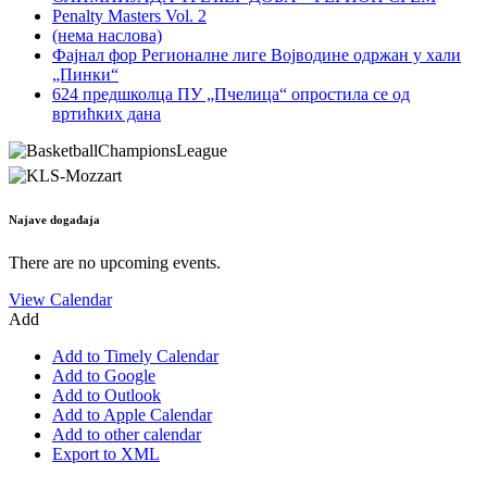
Penalty Masters Vol. 2
(нема наслова)
Фајнал фор Регионалне лиге Војводине одржан у хали
„Пинки“
624 предшколца ПУ „Пчелица“ опростила се од
вртићких дана
Najave događaja
There are no upcoming events.
View Calendar
Add
Add to Timely Calendar
Add to Google
Add to Outlook
Add to Apple Calendar
Add to other calendar
Export to XML