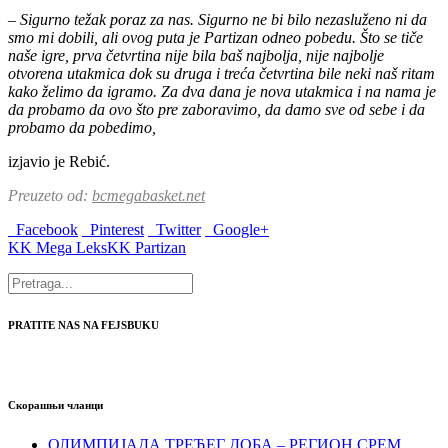
– Sigurno težak poraz za nas. Sigurno ne bi bilo nezasluženo ni da
smo mi dobili, ali ovog puta je Partizan odneo pobedu. Što se tiče
naše igre, prva četvrtina nije bila baš najbolja, nije najbolje
otvorena utakmica dok su druga i treća četvrtina bile neki naš ritam
kako želimo da igramo. Za dva dana je nova utakmica i na nama je
da probamo da ovo što pre zaboravimo, da damo sve od sebe i da
probamo da pobedimo,
izjavio je Rebić.
Preuzeto od:
bcmegabasket.net
Facebook
Pinterest
Twitter
Google+
KK Mega Leks
KK Partizan
PRATITE NAS NA FEJSBUKU
Скорашњи чланци
ОЛИМПИЈАДА ТРЕЋЕГ ДОБА – РЕГИОН СРЕМ