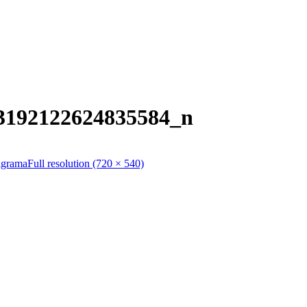
3192122624835584_n
igrama
Full resolution (720 × 540)