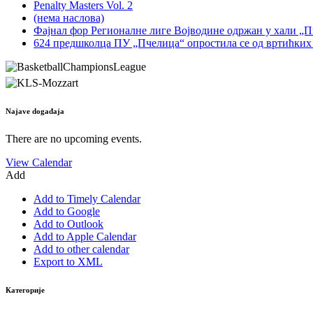
Penalty Masters Vol. 2
(нема наслова)
Фајнал фор Регионалне лиге Војводине одржан у хали „
624 предшколца ПУ „Пчелица“ опростила се од вртићких
Najave događaja
There are no upcoming events.
View Calendar
Add
Add to Timely Calendar
Add to Google
Add to Outlook
Add to Apple Calendar
Add to other calendar
Export to XML
Категорије