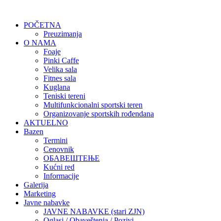
POČETNA
Preuzimanja
O NAMA
Foaje
Pinki Caffe
Velika sala
Fitnes sala
Kuglana
Teniski tereni
Multifunkcionalni sportski teren
Organizovanje sportskih rođendana
AKTUELNO
Bazen
Termini
Cenovnik
ОБАВЕШТЕЊЕ
Kućni red
Informacije
Galerija
Marketing
Javne nabavke
JAVNE NABAVKE (stari ZJN)
Oglasi / Obaveštenja / Pozivi