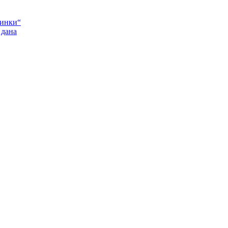
Пинки“
 дана