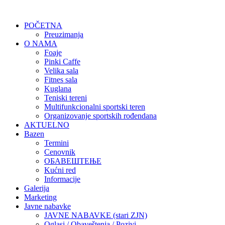
POČETNA
Preuzimanja
O NAMA
Foaje
Pinki Caffe
Velika sala
Fitnes sala
Kuglana
Teniski tereni
Multifunkcionalni sportski teren
Organizovanje sportskih rođendana
AKTUELNO
Bazen
Termini
Cenovnik
ОБАВЕШТЕЊЕ
Kućni red
Informacije
Galerija
Marketing
Javne nabavke
JAVNE NABAVKE (stari ZJN)
Oglasi / Obaveštenja / Pozivi