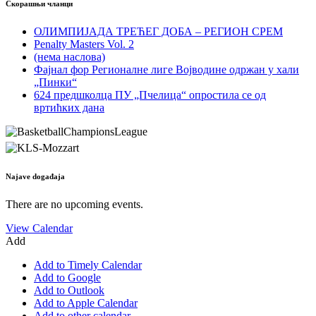
Скорашњи чланци
ОЛИМПИЈАДА ТРЕЋЕГ ДОБА – РЕГИОН СРЕМ
Penalty Masters Vol. 2
(нема наслова)
Фајнал фор Регионалне лиге Војводине одржан у хали
„Пинки“
624 предшколца ПУ „Пчелица“ опростила се од
вртићких дана
Najave događaja
There are no upcoming events.
View Calendar
Add
Add to Timely Calendar
Add to Google
Add to Outlook
Add to Apple Calendar
Add to other calendar