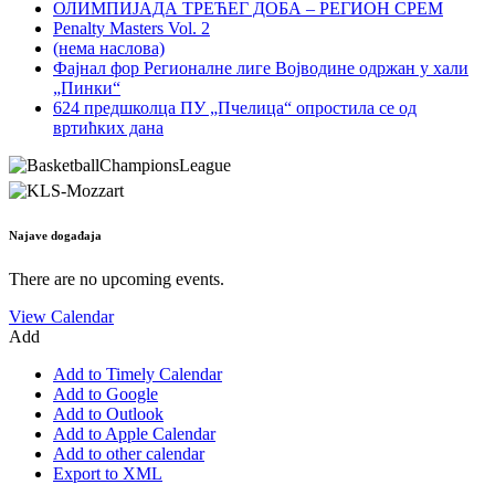
ОЛИМПИЈАДА ТРЕЋЕГ ДОБА – РЕГИОН СРЕМ
Penalty Masters Vol. 2
(нема наслова)
Фајнал фор Регионалне лиге Војводине одржан у хали
„Пинки“
624 предшколца ПУ „Пчелица“ опростила се од
вртићких дана
Najave događaja
There are no upcoming events.
View Calendar
Add
Add to Timely Calendar
Add to Google
Add to Outlook
Add to Apple Calendar
Add to other calendar
Export to XML