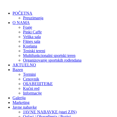
POČETNA
Preuzimanja
O NAMA
Foaje
Pinki Caffe
Velika sala
Fitnes sala
Kuglana
Teniski tereni
Multifunkcionalni sportski teren
Organizovanje sportskih rođendana
AKTUELNO
Bazen
Termini
Cenovnik
ОБАВЕШТЕЊЕ
Kućni red
Informacije
Galerija
Marketing
Javne nabavke
JAVNE NABAVKE (stari ZJN)
Oglasi / Obaveštenja / Pozivi