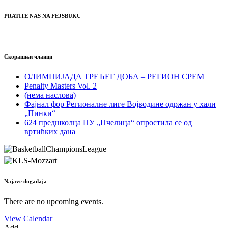
PRATITE NAS NA FEJSBUKU
Скорашњи чланци
ОЛИМПИЈАДА ТРЕЋЕГ ДОБА – РЕГИОН СРЕМ
Penalty Masters Vol. 2
(нема наслова)
Фајнал фор Регионалне лиге Војводине одржан у хали
„Пинки“
624 предшколца ПУ „Пчелица“ опростила се од
вртићких дана
Najave događaja
There are no upcoming events.
View Calendar
Add