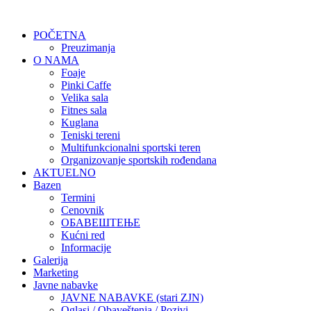
POČETNA
Preuzimanja
O NAMA
Foaje
Pinki Caffe
Velika sala
Fitnes sala
Kuglana
Teniski tereni
Multifunkcionalni sportski teren
Organizovanje sportskih rođendana
AKTUELNO
Bazen
Termini
Cenovnik
ОБАВЕШТЕЊЕ
Kućni red
Informacije
Galerija
Marketing
Javne nabavke
JAVNE NABAVKE (stari ZJN)
Oglasi / Obaveštenja / Pozivi