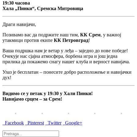
19:30 часова
Хала „Пинки“, Сремска Митровица
Драги навијачи,
Позивамо вас да подржите наш тим,
КК Срем
, у важној
утакмици против екипе
КК Петровград
!
Ваша подршка нам је ветар у леђа – заједно до нове победе!
Очекује нас сјајна атмосфера, борбена игра и још једна
прилика да покажемо снагу нашег клуба и верност навијача.
Улаз је бесплатан – понесите добро расположење и навијачки
дух!
Видимо се у петак у 19:30 у Хали Пинки!
Навијамо срцем – за Срем!
Facebook
Pinterest
Twitter
Google+