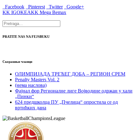
Facebook
Pinterest
Twitter
Google+
KK IGOKEA
KK Mega Bemax
PRATITE NAS NA FEJSBUKU
Скорашњи чланци
ОЛИМПИЈАДА ТРЕЋЕГ ДОБА – РЕГИОН СРЕМ
Penalty Masters Vol. 2
(нема наслова)
Фајнал фор Регионалне лиге Војводине одржан у хали
„Пинки“
624 предшколца ПУ „Пчелица“ опростила се од
вртићких дана