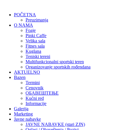
POČETNA
Preuzimanja
O NAMA
Foaje
Pinki Caffe
Velika sala
Fitnes sala
Kuglana
Teniski tereni
Multifunkcionalni sportski teren
Organizovanje sportskih rođendana
AKTUELNO
Bazen
Termini
Cenovnik
ОБАВЕШТЕЊЕ
Kućni red
Informacije
Galerija
Marketing
Javne nabavke
JAVNE NABAVKE (stari ZJN)
Oglasi / Obaveštenja / Pozivi