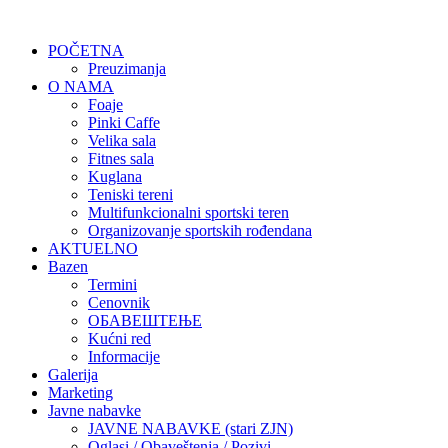
POČETNA
Preuzimanja
O NAMA
Foaje
Pinki Caffe
Velika sala
Fitnes sala
Kuglana
Teniski tereni
Multifunkcionalni sportski teren
Organizovanje sportskih rođendana
AKTUELNO
Bazen
Termini
Cenovnik
ОБАВЕШТЕЊЕ
Kućni red
Informacije
Galerija
Marketing
Javne nabavke
JAVNE NABAVKE (stari ZJN)
Oglasi / Obaveštenja / Pozivi