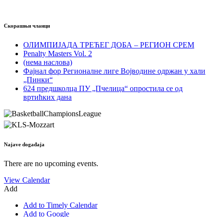
Скорашњи чланци
ОЛИМПИЈАДА ТРЕЋЕГ ДОБА – РЕГИОН СРЕМ
Penalty Masters Vol. 2
(нема наслова)
Фајнал фор Регионалне лиге Војводине одржан у хали
„Пинки“
624 предшколца ПУ „Пчелица“ опростила се од
вртићких дана
Najave događaja
There are no upcoming events.
View Calendar
Add
Add to Timely Calendar
Add to Google