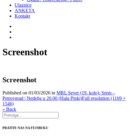
Ulaznice
ANKETA
Kontakt
Screenshot
Screenshot
Published on
01/03/2026
in
MRL Sever (19. kolo): Srem –
Petrovgrad | Nedelja u 20.00 (Hala Pinki)
Full resolution (1169 ×
1546)
« Back
PRATITE NAS NA FEJSBUKU