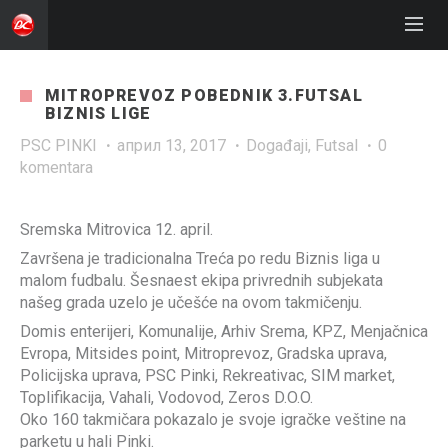
MITROPREVOZ POBEDNIK 3.FUTSAL
BIZNIS LIGE
PSC PINKI
·
април 13, 2017
·
Događaji
,
Futsal
·
0
komentara
Sremska Mitrovica 12. april.
Završena je tradicionalna Treća po redu Biznis liga u
malom fudbalu. Šesnaest ekipa privrednih subjekata
našeg grada uzelo je učešće na ovom takmičenju.
Domis enterijeri, Komunalije, Arhiv Srema, KPZ, Menjačnica
Evropa, Mitsides point, Mitroprevoz, Gradska uprava,
Policijska uprava, PSC Pinki, Rekreativac, SIM market,
Toplifikacija, Vahali, Vodovod, Zeros D.O.O.
Oko 160 takmičara pokazalo je svoje igračke veštine na
parketu u hali Pinki.