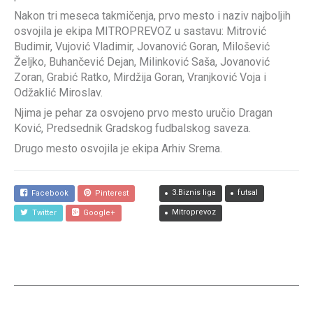
Nakon tri meseca takmičenja, prvo mesto i naziv najboljih
osvojila je ekipa MITROPREVOZ u sastavu: Mitrović
Budimir, Vujović Vladimir, Jovanović Goran, Milošević
Željko, Buhančević Dejan, Milinković Saša, Jovanović
Zoran, Grabić Ratko, Mirdžija Goran, Vranjković Voja i
Odžaklić Miroslav.
Njima je pehar za osvojeno prvo mesto uručio Dragan
Ković, Predsednik Gradskog fudbalskog saveza.
Drugo mesto osvojila je ekipa Arhiv Srema.
3.Biznis liga
futsal
Facebook
Pinterest
Mitroprevoz
Twitter
Google+