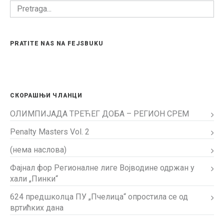
PRATITE NAS NA FEJSBUKU
СКОРАШЊИ ЧЛАНЦИ
ОЛИМПИЈАДА ТРЕЋЕГ ДОБА – РЕГИОН СРЕМ
Penalty Masters Vol. 2
(нема наслова)
Фајнал фор Регионалне лиге Војводине одржан у
хали „Пинки“
624 предшколца ПУ „Пчелица“ опростила се од
вртићких дана