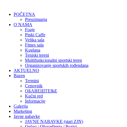
POČETNA
Preuzimanja
O NAMA
Foaje
Pinki Caffe
Velika sala
Fitnes sala
Kuglana
Teniski tereni
Multifunkcionalni sportski teren
Organizovanje sportskih rođendana
AKTUELNO
Bazen
Termini
Cenovnik
ОБАВЕШТЕЊЕ
Kućni red
Informacije
Galerija
Marketing
Javne nabavke
JAVNE NABAVKE (stari ZJN)
Oglasi / Obaveštenja / Pozivi