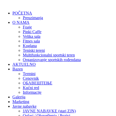
POČETNA
Preuzimanja
O NAMA
Foaje
Pinki Caffe
Velika sala
Fitnes sala
Kuglana
Teniski tereni
Multifunkcionalni sportski teren
Organizovanje sportskih rođendana
AKTUELNO
Bazen
Termini
Cenovnik
ОБАВЕШТЕЊЕ
Kućni red
Informacije
Galerija
Marketing
Javne nabavke
JAVNE NABAVKE (stari ZJN)
Oglasi / Obaveštenja / Pozivi