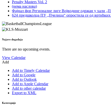
Penalty Masters Vol. 2
(нема наслова)
Фајнал фор Регионалне лиге Војводине одржан у хали „
624 предшколца ПУ „Пчелица“ опростила се од вртићких
Najave događaja
There are no upcoming events.
View Calendar
Add
Add to Timely Calendar
Add to Google
Add to Outlook
Add to Apple Calendar
Add to other calendar
Export to XML
Категорије