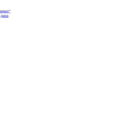
Пинки“
 дана