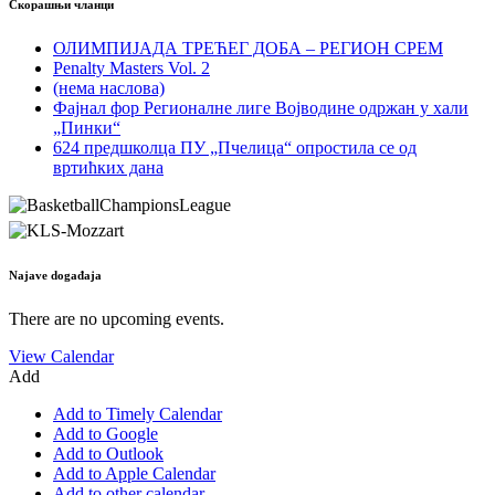
Скорашњи чланци
ОЛИМПИЈАДА ТРЕЋЕГ ДОБА – РЕГИОН СРЕМ
Penalty Masters Vol. 2
(нема наслова)
Фајнал фор Регионалне лиге Војводине одржан у хали
„Пинки“
624 предшколца ПУ „Пчелица“ опростила се од
вртићких дана
Najave događaja
There are no upcoming events.
View Calendar
Add
Add to Timely Calendar
Add to Google
Add to Outlook
Add to Apple Calendar
Add to other calendar