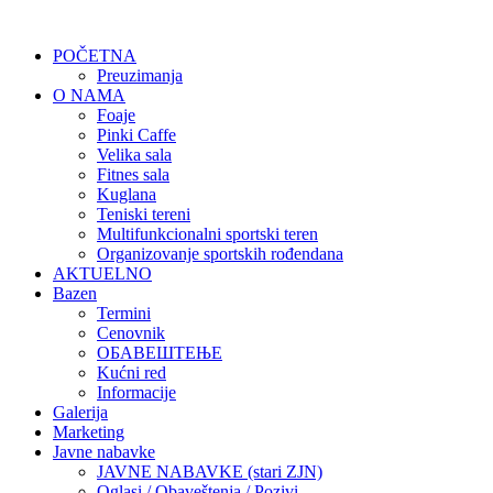
POČETNA
Preuzimanja
O NAMA
Foaje
Pinki Caffe
Velika sala
Fitnes sala
Kuglana
Teniski tereni
Multifunkcionalni sportski teren
Organizovanje sportskih rođendana
AKTUELNO
Bazen
Termini
Cenovnik
ОБАВЕШТЕЊЕ
Kućni red
Informacije
Galerija
Marketing
Javne nabavke
JAVNE NABAVKE (stari ZJN)
Oglasi / Obaveštenja / Pozivi