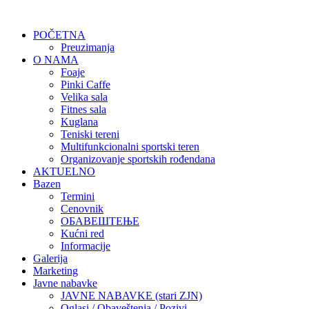
POČETNA
Preuzimanja
O NAMA
Foaje
Pinki Caffe
Velika sala
Fitnes sala
Kuglana
Teniski tereni
Multifunkcionalni sportski teren
Organizovanje sportskih rođendana
AKTUELNO
Bazen
Termini
Cenovnik
ОБАВЕШТЕЊЕ
Kućni red
Informacije
Galerija
Marketing
Javne nabavke
JAVNE NABAVKE (stari ZJN)
Oglasi / Obaveštenja / Pozivi