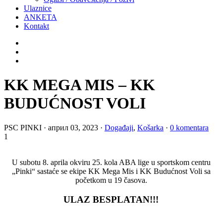
Ulaznice
ANKETA
Kontakt
KK MEGA MIS – KK
BUDUĆNOST VOLI
PSC PINKI
·
април 03, 2023
·
Događaji
,
Košarka
·
0 komentara
1
U subotu 8. aprila okviru 25. kola ABA lige u sportskom centru
„Pinki“ sastaće se ekipe KK Mega Mis i KK Budućnost Voli sa
početkom u 19 časova.
ULAZ BESPLATAN!!!