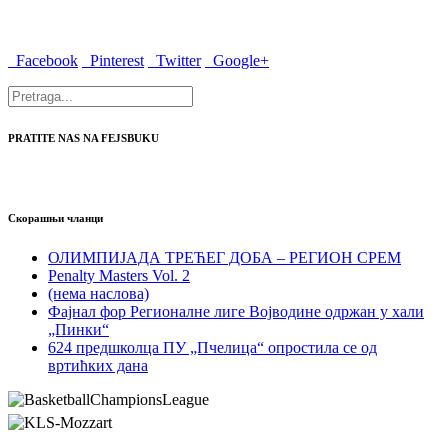
Facebook
Pinterest
Twitter
Google+
PRATITE NAS NA FEJSBUKU
Скорашњи чланци
ОЛИМПИЈАДА ТРЕЋЕГ ДОБА – РЕГИОН СРЕМ
Penalty Masters Vol. 2
(нема наслова)
Фајнал фор Регионалне лиге Војводине одржан у хали
„Пинки“
624 предшколца ПУ „Пчелица“ опростила се од
вртићких дана