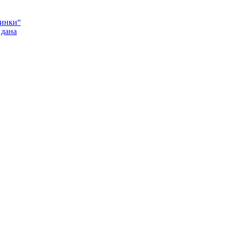
Пинки“
 дана