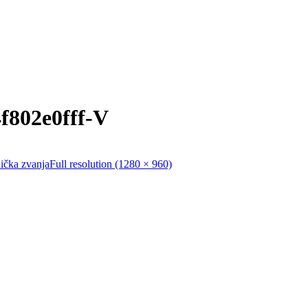
f802e0fff-V
ička zvanja
Full resolution (1280 × 960)