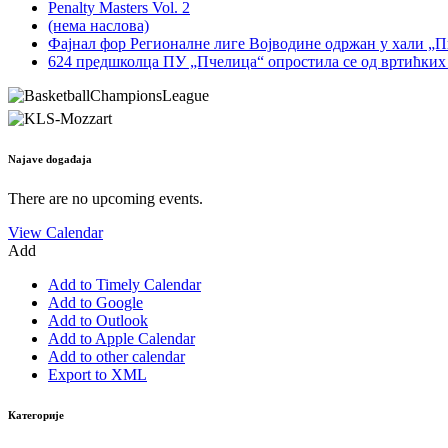
Penalty Masters Vol. 2
(нема наслова)
Фајнал фор Регионалне лиге Војводине одржан у хали „
624 предшколца ПУ „Пчелица“ опростила се од вртићких
Najave događaja
There are no upcoming events.
View Calendar
Add
Add to Timely Calendar
Add to Google
Add to Outlook
Add to Apple Calendar
Add to other calendar
Export to XML
Категорије