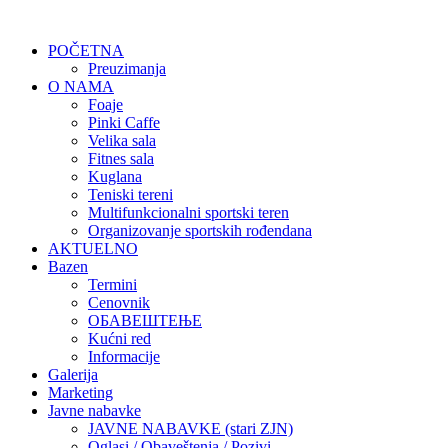
POČETNA
Preuzimanja
O NAMA
Foaje
Pinki Caffe
Velika sala
Fitnes sala
Kuglana
Teniski tereni
Multifunkcionalni sportski teren
Organizovanje sportskih rođendana
AKTUELNO
Bazen
Termini
Cenovnik
ОБАВЕШТЕЊЕ
Kućni red
Informacije
Galerija
Marketing
Javne nabavke
JAVNE NABAVKE (stari ZJN)
Oglasi / Obaveštenja / Pozivi