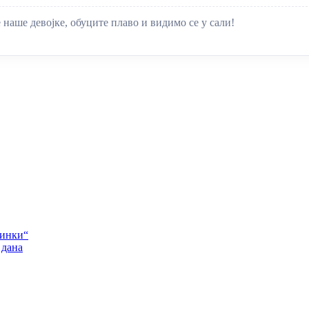
наше девојке, обуците плаво и видимо се у сали!
Пинки“
 дана