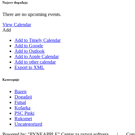
Najave događaja
There are no upcoming events.
View Calendar
Add
Add to Timely Calendar
Add to Google
Add to Outlook
Add to Apple Calendar
Add to other calendar
Export to XML
Категорије
Bazen
Događaji
Futsal
Košarka
PSC Pinki
Rukomet
Uncategorized
Powered by: "PYNEAPPLE" Centar za razvoj softvera | Copyrig