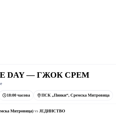
ME DAY — ГЖОК СРЕМ
е
18:00 часова
ПСК „Пинки“, Сремска Митровица
мска Митровица)
vs
ЈЕДИНСТВО