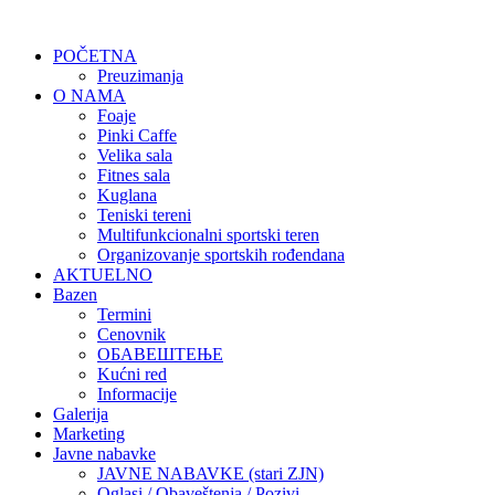
POČETNA
Preuzimanja
O NAMA
Foaje
Pinki Caffe
Velika sala
Fitnes sala
Kuglana
Teniski tereni
Multifunkcionalni sportski teren
Organizovanje sportskih rođendana
AKTUELNO
Bazen
Termini
Cenovnik
ОБАВЕШТЕЊЕ
Kućni red
Informacije
Galerija
Marketing
Javne nabavke
JAVNE NABAVKE (stari ZJN)
Oglasi / Obaveštenja / Pozivi