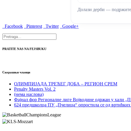
Долази дерби — подржите 
Facebook
Pinterest
Twitter
Google+
PRATITE NAS NA FEJSBUKU
Скорашњи чланци
ОЛИМПИЈАДА ТРЕЋЕГ ДОБА – РЕГИОН СРЕМ
Penalty Masters Vol. 2
(нема наслова)
Фајнал фор Регионалне лиге Војводине одржан у хали „
624 предшколца ПУ „Пчелица“ опростила се од вртићких