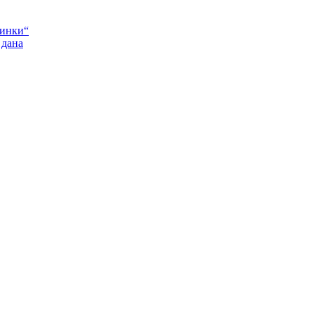
Пинки“
 дана