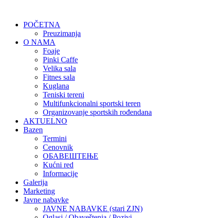
POČETNA
Preuzimanja
O NAMA
Foaje
Pinki Caffe
Velika sala
Fitnes sala
Kuglana
Teniski tereni
Multifunkcionalni sportski teren
Organizovanje sportskih rođendana
AKTUELNO
Bazen
Termini
Cenovnik
ОБАВЕШТЕЊЕ
Kućni red
Informacije
Galerija
Marketing
Javne nabavke
JAVNE NABAVKE (stari ZJN)
Oglasi / Obaveštenja / Pozivi