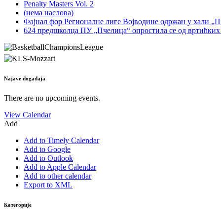
Penalty Masters Vol. 2
(нема наслова)
Фајнал фор Регионалне лиге Војводине одржан у хали „
624 предшколца ПУ „Пчелица“ опростила се од вртићких
Najave događaja
There are no upcoming events.
View Calendar
Add
Add to Timely Calendar
Add to Google
Add to Outlook
Add to Apple Calendar
Add to other calendar
Export to XML
Категорије