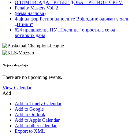
ОЛИМПИЈАДА ТРЕЋЕГ ДОБА – РЕГИОН СРЕМ
Penalty Masters Vol. 2
(нема наслова)
Фајнал фор Регионалне лиге Војводине одржан у хали
„Пинки“
624 предшколца ПУ „Пчелица“ опростила се од
вртићких дана
Najave događaja
There are no upcoming events.
View Calendar
Add
Add to Timely Calendar
Add to Google
Add to Outlook
Add to Apple Calendar
Add to other calendar
Export to XML