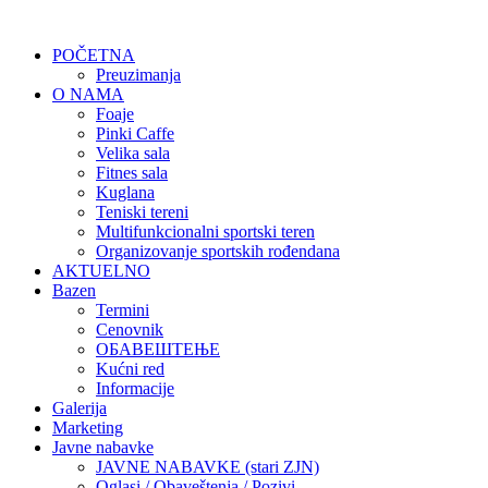
POČETNA
Preuzimanja
O NAMA
Foaje
Pinki Caffe
Velika sala
Fitnes sala
Kuglana
Teniski tereni
Multifunkcionalni sportski teren
Organizovanje sportskih rođendana
AKTUELNO
Bazen
Termini
Cenovnik
ОБАВЕШТЕЊЕ
Kućni red
Informacije
Galerija
Marketing
Javne nabavke
JAVNE NABAVKE (stari ZJN)
Oglasi / Obaveštenja / Pozivi