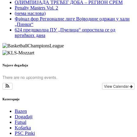
ОЛИМПИЈАДА ТРЕЋЕГ ДОБА – РЕГИОН СРЕМ
Penalty Masters Vol. 2
(нема наслова)
Фајнал фор Регионалне лиге Војводине одржан у хали
„Пинки“
624 предшколца ПУ „Пчелица“ опростила се од
вртићких дана
Najave događaja
There are no upcoming events.
View Calendar
Категорије
Bazen
Događaji
Futsal
Košarka
PSC Pinki