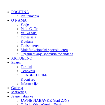
POČETNA
Preuzimanja
O NAMA
Foaje
Pinki Caffe
Velika sala
Fitnes sala
Kuglana
Teniski tereni
Multifunkcionalni sportski teren
Organizovanje sportskih rođendana
AKTUELNO
Bazen
Termini
Cenovnik
ОБАВЕШТЕЊЕ
Kućni red
Informacije
Galerija
Marketing
Javne nabavke
JAVNE NABAVKE (stari ZJN)
Oglasi / Obaveštenja / Pozivi