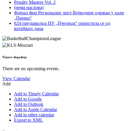
Penalty Masters Vol. 2
(нема наслова)
Фајнал фор Регионалне лиге Војводине одржан у хали
„Пинки“
624 предшколца ПУ „Пчелица“ опростила се од
вртићких дана
Najave događaja
There are no upcoming events.
View Calendar
Add
Add to Timely Calendar
Add to Google
Add to Outlook
Add to Apple Calendar
Add to other calendar
Export to XML