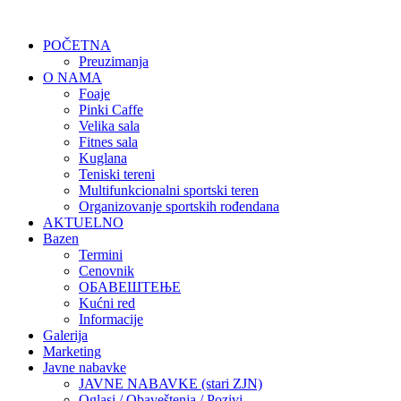
POČETNA
Preuzimanja
O NAMA
Foaje
Pinki Caffe
Velika sala
Fitnes sala
Kuglana
Teniski tereni
Multifunkcionalni sportski teren
Organizovanje sportskih rođendana
AKTUELNO
Bazen
Termini
Cenovnik
ОБАВЕШТЕЊЕ
Kućni red
Informacije
Galerija
Marketing
Javne nabavke
JAVNE NABAVKE (stari ZJN)
Oglasi / Obaveštenja / Pozivi