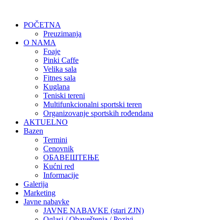
POČETNA
Preuzimanja
O NAMA
Foaje
Pinki Caffe
Velika sala
Fitnes sala
Kuglana
Teniski tereni
Multifunkcionalni sportski teren
Organizovanje sportskih rođendana
AKTUELNO
Bazen
Termini
Cenovnik
ОБАВЕШТЕЊЕ
Kućni red
Informacije
Galerija
Marketing
Javne nabavke
JAVNE NABAVKE (stari ZJN)
Oglasi / Obaveštenja / Pozivi