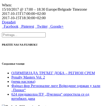
When:
15/10/2017 @ 17:00 – 18:30
Europe/Belgrade Timezone
2017-10-15T17:00:00+02:00
2017-10-15T18:30:00+02:00
Događaji
Facebook
Pinterest
Twitter
Google+
PRATITE NAS NA FEJSBUKU
Скорашњи чланци
ОЛИМПИЈАДА ТРЕЋЕГ ДОБА – РЕГИОН СРЕМ
Penalty Masters Vol. 2
(нема наслова)
Фајнал фор Регионалне лиге Војводине одржан у хали
„Пинки“
624 предшколца ПУ „Пчелица“ опростила се од
вртићких дана