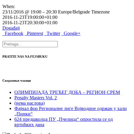
When:
23/11/2016 @ 19:00 – 20:30
Europe/Belgrade Timezone
2016-11-23T19:00:00+01:00
2016-11-23T20:30:00+01:00
Događaji
Facebook
Pinterest
Twitter
Google+
PRATITE NAS NA FEJSBUKU
Скорашњи чланци
ОЛИМПИЈАДА ТРЕЋЕГ ДОБА – РЕГИОН СРЕМ
Penalty Masters Vol. 2
(нема наслова)
Фајнал фор Регионалне лиге Војводине одржан у хали
„Пинки“
624 предшколца ПУ „Пчелица“ опростила се од
вртићких дана