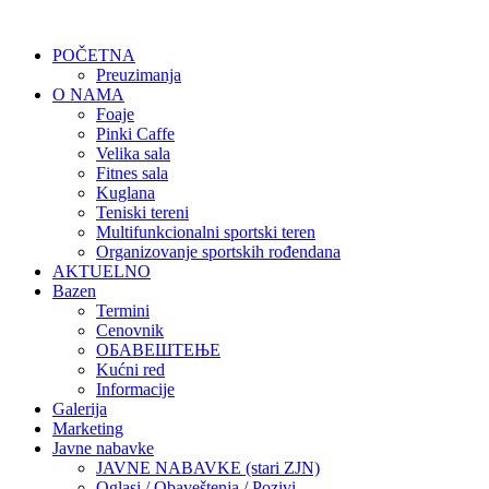
POČETNA
Preuzimanja
O NAMA
Foaje
Pinki Caffe
Velika sala
Fitnes sala
Kuglana
Teniski tereni
Multifunkcionalni sportski teren
Organizovanje sportskih rođendana
AKTUELNO
Bazen
Termini
Cenovnik
ОБАВЕШТЕЊЕ
Kućni red
Informacije
Galerija
Marketing
Javne nabavke
JAVNE NABAVKE (stari ZJN)
Oglasi / Obaveštenja / Pozivi