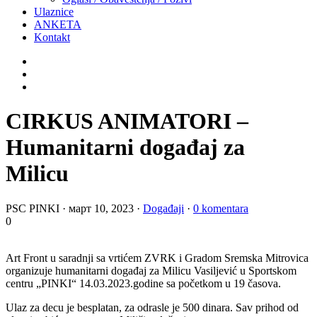
Ulaznice
ANKETA
Kontakt
CIRKUS ANIMATORI –
Humanitarni događaj za
Milicu
PSC PINKI
·
март 10, 2023
·
Događaji
·
0 komentara
0
Art Front u saradnji sa vrtićem ZVRK i Gradom Sremska Mitrovica
organizuje humanitarni događaj za Milicu Vasiljević u Sportskom
centru „PINKI“ 14.03.2023.godine sa početkom u 19 časova.
Ulaz za decu je besplatan, za odrasle je 500 dinara. Sav prihod od