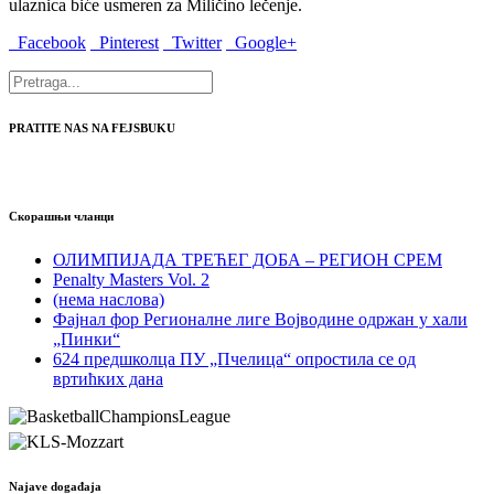
ulaznica biće usmeren za Miličino lečenje.
Facebook
Pinterest
Twitter
Google+
PRATITE NAS NA FEJSBUKU
Скорашњи чланци
ОЛИМПИЈАДА ТРЕЋЕГ ДОБА – РЕГИОН СРЕМ
Penalty Masters Vol. 2
(нема наслова)
Фајнал фор Регионалне лиге Војводине одржан у хали
„Пинки“
624 предшколца ПУ „Пчелица“ опростила се од
вртићких дана
Najave događaja