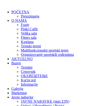
POČETNA
Preuzimanja
O NAMA
Foaje
Pinki Caffe
Velika sala
Fitnes sala
Kuglana
Teniski tereni
Multifunkcionalni sportski teren
Organizovanje sportskih rođendana
AKTUELNO
Bazen
Termini
Cenovnik
ОБАВЕШТЕЊЕ
Kućni red
Informacije
Galerija
Marketing
Javne nabavke
JAVNE NABAVKE (stari ZJN)
Oglasi / Obaveštenja / Pozivi