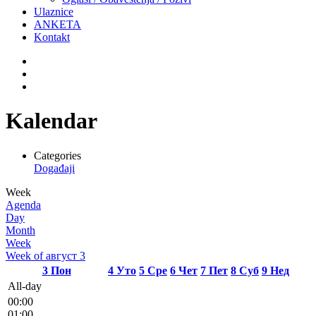
Ulaznice
ANKETA
Kontakt
Kalendar
Categories
Događaji
Week
Agenda
Day
Month
Week
Week of август 3
3
Пон
4
Уто
5
Сре
6
Чет
7
Пет
8
Суб
9
Нед
All-day
00:00
01:00