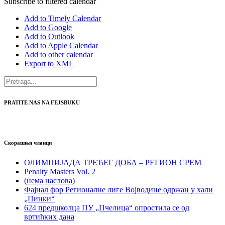
Subscribe to filtered calendar
Add to Timely Calendar
Add to Google
Add to Outlook
Add to Apple Calendar
Add to other calendar
Export to XML
PRATITE NAS NA FEJSBUKU
Скорашњи чланци
ОЛИМПИЈАДА ТРЕЋЕГ ДОБА – РЕГИОН СРЕМ
Penalty Masters Vol. 2
(нема наслова)
Фајнал фор Регионалне лиге Војводине одржан у хали
„Пинки“
624 предшколца ПУ „Пчелица“ опростила се од
вртићких дана