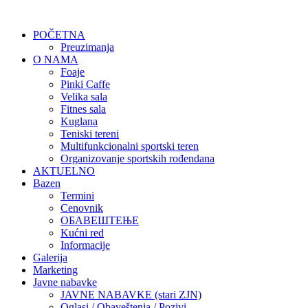
POČETNA
Preuzimanja
O NAMA
Foaje
Pinki Caffe
Velika sala
Fitnes sala
Kuglana
Teniski tereni
Multifunkcionalni sportski teren
Organizovanje sportskih rođendana
AKTUELNO
Bazen
Termini
Cenovnik
ОБАВЕШТЕЊЕ
Kućni red
Informacije
Galerija
Marketing
Javne nabavke
JAVNE NABAVKE (stari ZJN)
Oglasi / Obaveštenja / Pozivi