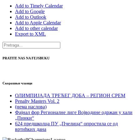
Add to Timely Calendar
Add to Google
Add to Outlook
Add to Apple Calendar
Add to other calendar
Export to XML
PRATITE NAS NA FEJSBUKU
Скорашњи чланци
ОЛИМПИЈАДА ТРЕЋЕГ ДОБА – РЕГИОН СРЕМ
Penalty Masters Vol. 2
(нема наслова)
Фајнал фор Регионалне лиге Војводине одржан у хали
„Пинки“
624 предшколца ПУ „Пчелица“ опростила се од
вртићких дана