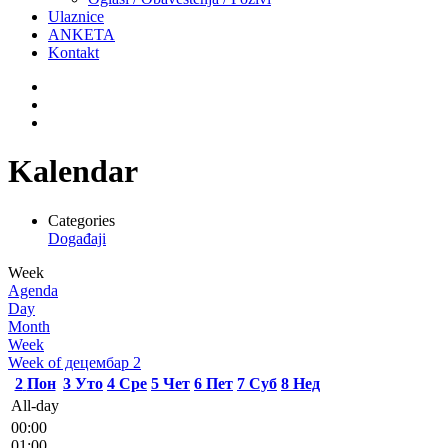
Ulaznice
ANKETA
Kontakt
Kalendar
Categories
Događaji
Week
Agenda
Day
Month
Week
Week of децембар 2
2
Пон
3
Уто
4
Сре
5
Чет
6
Пет
7
Суб
8
Нед
All-day
00:00
01:00