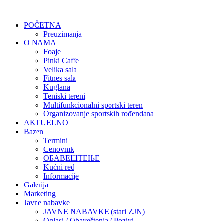
POČETNA
Preuzimanja
O NAMA
Foaje
Pinki Caffe
Velika sala
Fitnes sala
Kuglana
Teniski tereni
Multifunkcionalni sportski teren
Organizovanje sportskih rođendana
AKTUELNO
Bazen
Termini
Cenovnik
ОБАВЕШТЕЊЕ
Kućni red
Informacije
Galerija
Marketing
Javne nabavke
JAVNE NABAVKE (stari ZJN)
Oglasi / Obaveštenja / Pozivi