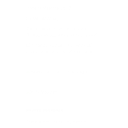
Penalty Masters Vol. 2
(нема наслова)
Фајнал фор Регионалне лиге
Војводине одржан у хали „Пинки“
624 предшколца ПУ „Пчелица“
опростила се од вртићких дана
NAJAVE DOGAĐAJA
There are no upcoming events.