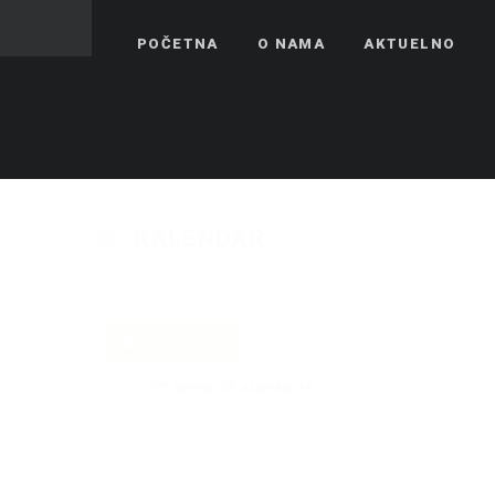
01:00
POČETNA
O NAMA
AKTUELNO
02:00
03:00
04:00
KALENDAR
05:00
Categories
06:00
WEEK OF АПРИЛ 15
07:00
15
16
17
18
Пон
Уто
Сре
Ч
All-day
08:00