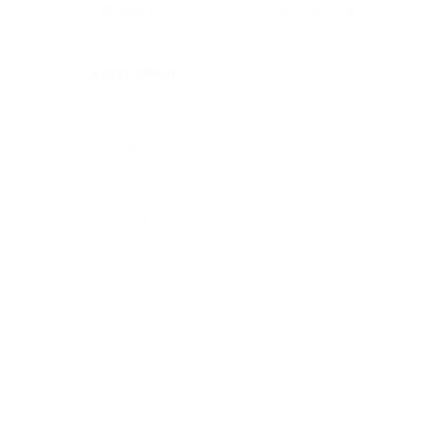
View Calendar
Add
КАТЕГОРИЈЕ
Bazen
Događaji
Futsal
Košarka
PSC Pinki
Rukomet
Uncategorized