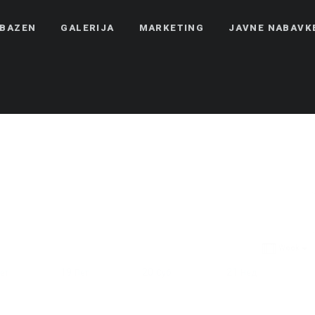
BAZEN
GALERIJA
MARKETING
JAVNE NABAVK
Week
19
20
21
ет
Пет
Суб
Нед