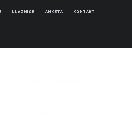
E
ULAZNICE
ANKETA
KONTAKT
PRATITE NAS NA FEJSBUKU
СКОРАШЊИ ЧЛАНЦИ
ОЛИМПИЈАДА ТРЕЋЕГ ДОБА –
РЕГИОН СРЕМ