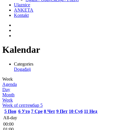
Ulaznice
ANKETA
Kontakt
Kalendar
Categories
Događaji
Week
Agenda
Day
Month
Week
Week of септембар 5
5
Пон
6
Уто
7
Сре
8
Чет
9
Пет
10
Суб
11
Нед
All-day
00:00
01:00