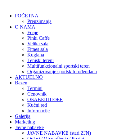
POČETNA
Preuzimanja
O NAMA
Foaje
Pinki Caffe
Velika sala
Fitnes sala
Kuglana
Teniski tereni
Multifunkcionalni sportski teren
Organizovanje sportskih rođendana
AKTUELNO
Bazen
Termini
Cenovnik
ОБАВЕШТЕЊЕ
Kućni red
Informacije
Galerija
Marketing
Javne nabavke
JAVNE NABAVKE (stari ZJN)
Oglasi / Obaveštenja / Pozivi