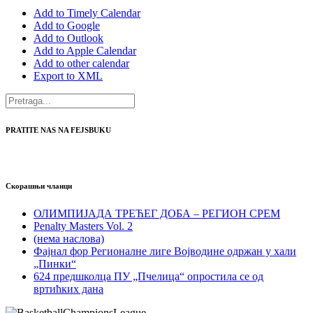
Add to Timely Calendar
Add to Google
Add to Outlook
Add to Apple Calendar
Add to other calendar
Export to XML
PRATITE NAS NA FEJSBUKU
Скорашњи чланци
ОЛИМПИЈАДА ТРЕЋЕГ ДОБА – РЕГИОН СРЕМ
Penalty Masters Vol. 2
(нема наслова)
Фајнал фор Регионалне лиге Војводине одржан у хали
„Пинки“
624 предшколца ПУ „Пчелица“ опростила се од
вртићких дана