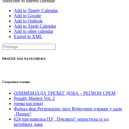
Subscribe to filtered calendar
Add to Timely Calendar
Add to Google
Add to Outlook
Add to Apple Calendar
Add to other calendar
Export to XML
PRATITE NAS NA FEJSBUKU
Скорашњи чланци
ОЛИМПИЈАДА ТРЕЋЕГ ДОБА – РЕГИОН СРЕМ
Penalty Masters Vol. 2
(нема наслова)
Фајнал фор Регионалне лиге Војводине одржан у хали
„Пинки“
624 предшколца ПУ „Пчелица“ опростила се од
вртићких дана