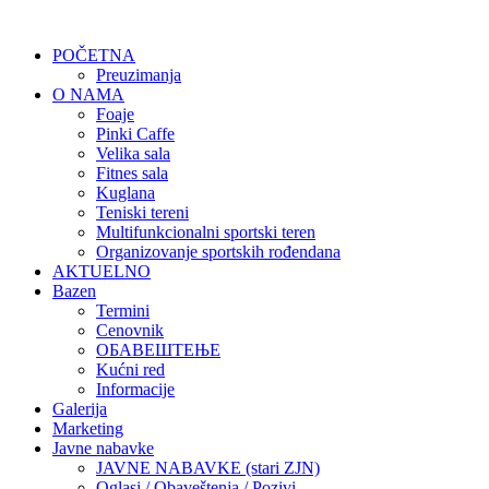
POČETNA
Preuzimanja
O NAMA
Foaje
Pinki Caffe
Velika sala
Fitnes sala
Kuglana
Teniski tereni
Multifunkcionalni sportski teren
Organizovanje sportskih rođendana
AKTUELNO
Bazen
Termini
Cenovnik
ОБАВЕШТЕЊЕ
Kućni red
Informacije
Galerija
Marketing
Javne nabavke
JAVNE NABAVKE (stari ZJN)
Oglasi / Obaveštenja / Pozivi