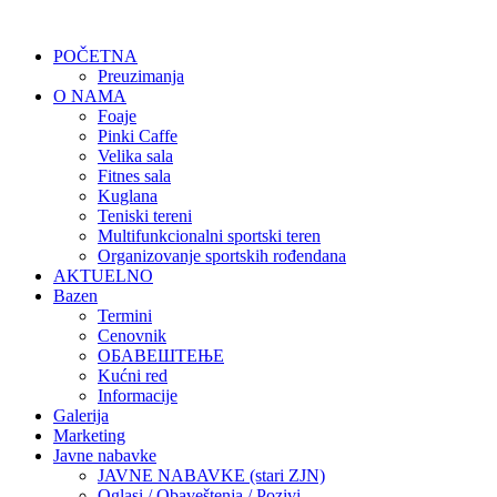
POČETNA
Preuzimanja
O NAMA
Foaje
Pinki Caffe
Velika sala
Fitnes sala
Kuglana
Teniski tereni
Multifunkcionalni sportski teren
Organizovanje sportskih rođendana
AKTUELNO
Bazen
Termini
Cenovnik
ОБАВЕШТЕЊЕ
Kućni red
Informacije
Galerija
Marketing
Javne nabavke
JAVNE NABAVKE (stari ZJN)
Oglasi / Obaveštenja / Pozivi