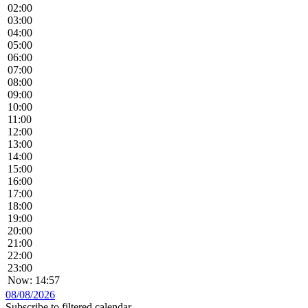
02:00
03:00
04:00
05:00
06:00
07:00
08:00
09:00
10:00
11:00
12:00
13:00
14:00
15:00
16:00
17:00
18:00
19:00
20:00
21:00
22:00
23:00
Now: 14:57
08/08/2026
Subscribe to filtered calendar