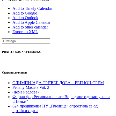
Add to Timely Calendar
Add to Google
Add to Outlook
Add to Apple Calendar
Add to other calendar
Export to XML
PRATITE NAS NA FEJSBUKU
Скорашњи чланци
ОЛИМПИЈАДА ТРЕЋЕГ ДОБА – РЕГИОН СРЕМ
Penalty Masters Vol. 2
(нема наслова)
Фајнал фор Регионалне лиге Војводине одржан у хали
„Пинки“
624 предшколца ПУ „Пчелица“ опростила се од
вртићких дана