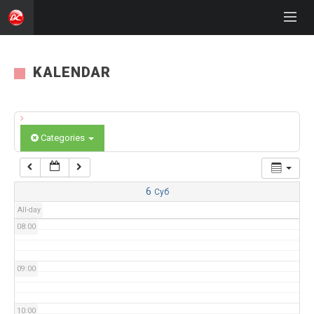
03:00
04:00
KALENDAR
05:00
Categories
06:00
07:00
6
Суб
All-day
08:00
09:00
10:00