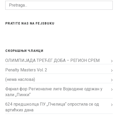
PRATITE NAS NA FEJSBUKU
СКОРАШЊИ ЧЛАНЦИ
ОЛИМПИЈАДА ТРЕЋЕГ ДОБА – РЕГИОН СРЕМ
Penalty Masters Vol. 2
(нема наслова)
Фајнал фор Регионалне лиге Војводине одржан у
хали „Пинки“
624 предшколца ПУ „Пчелица“ опростила се од
вртићких дана