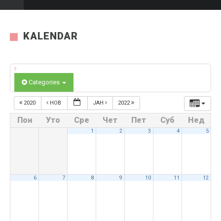
KALENDAR
Categories
2020
НОВ
ЈАН
2022
Пон
Уто
Сре
Чет
Пет
Суб
Нед
1
2
3
4
5
6
7
8
9
10
11
12