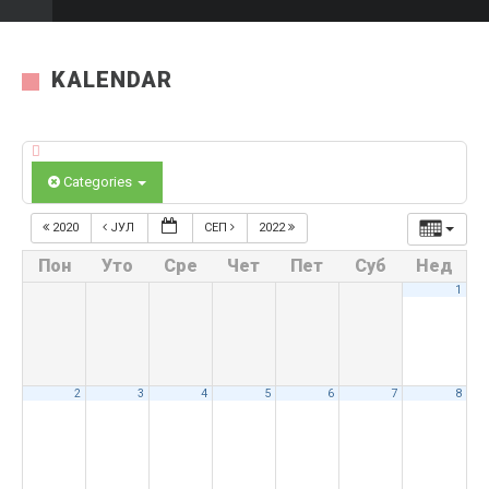
KALENDAR
Categories
2020
ЈУЛ
СЕП
2022
Пон
Уто
Сре
Чет
Пет
Суб
Нед
1
2
3
4
5
6
7
8