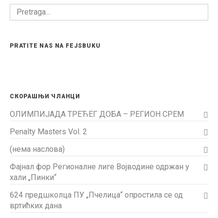
PRATITE NAS NA FEJSBUKU
СКОРАШЊИ ЧЛАНЦИ
ОЛИМПИЈАДА ТРЕЋЕГ ДОБА – РЕГИОН СРЕМ
Penalty Masters Vol. 2
(нема наслова)
Фајнал фор Регионалне лиге Војводине одржан у
хали „Пинки“
624 предшколца ПУ „Пчелица“ опростила се од
вртићких дана