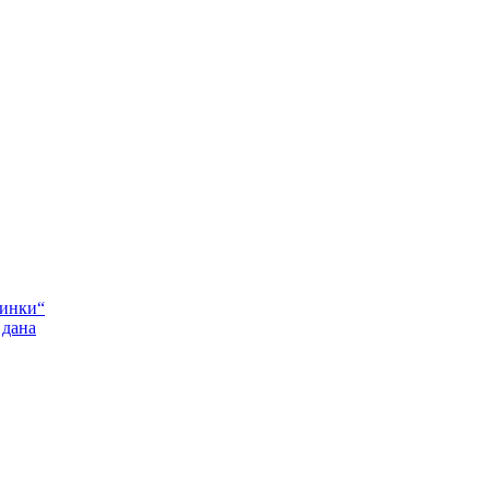
Пинки“
 дана