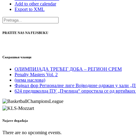
Add to other calendar
Export to XML
PRATITE NAS NA FEJSBUKU
Скорашњи чланци
ОЛИМПИЈАДА ТРЕЋЕГ ДОБА – РЕГИОН СРЕМ
Penalty Masters Vol. 2
(нема наслова)
Фајнал фор Регионалне лиге Војводине одржан у хали „
624 предшколца ПУ „Пчелица“ опростила се од вртићких
Najave događaja
There are no upcoming events.