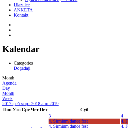
Ulaznice
ANKETA
Kontakt
Kalendar
Categories
Događaji
Month
Agenda
Day
Month
Week
2017
феб
март 2018
апр
2019
Пон
Уто
Сре
Чет
Пет
Суб
3
4
4. Sirmium dance fest
4.
4. Sirmium dance fest
4.