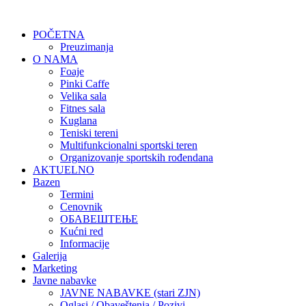
POČETNA
Preuzimanja
O NAMA
Foaje
Pinki Caffe
Velika sala
Fitnes sala
Kuglana
Teniski tereni
Multifunkcionalni sportski teren
Organizovanje sportskih rođendana
AKTUELNO
Bazen
Termini
Cenovnik
ОБАВЕШТЕЊЕ
Kućni red
Informacije
Galerija
Marketing
Javne nabavke
JAVNE NABAVKE (stari ZJN)
Oglasi / Obaveštenja / Pozivi