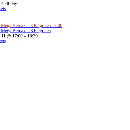
 4
all-day
kets
Mega Bemax – KK Igokea
17:00
Mega Bemax – KK Igokea
 11 @ 17:00 – 18:30
kets