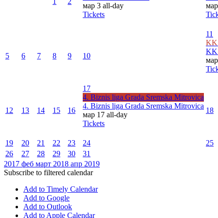
1
2
мар 3
all-day
мар
Tickets
Tic
11
KK 
KK 
5
6
7
8
9
10
мар
Tic
17
4. Biznis liga Grada Sremska Mitrovica
4. Biznis liga Grada Sremska Mitrovica
12
13
14
15
16
18
мар 17
all-day
Tickets
19
20
21
22
23
24
25
26
27
28
29
30
31
2017
феб
март 2018
апр
2019
Subscribe to filtered calendar
Add to Timely Calendar
Add to Google
Add to Outlook
Add to Apple Calendar