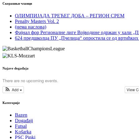
Скорашњи чланци
ОЛИМПИЈАДА ТРЕЋЕГ ДОБА – РЕГИОН СРЕМ
Penalty Masters Vol. 2
(нема наслова)
Фајнал фор Регионалне лиге Војводине одржан у хали „
624 предшколца ПУ „Пчелица“ опростила се од вртићких
Najave događaja
There are no upcoming events.
Add
View C
Категорије
Bazen
Događaji
Futsal
Košarka
PSC Pinki