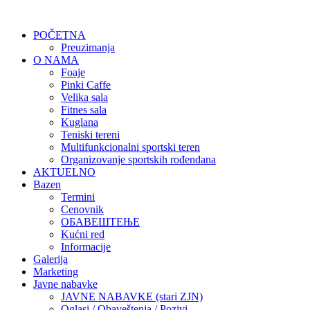
POČETNA
Preuzimanja
O NAMA
Foaje
Pinki Caffe
Velika sala
Fitnes sala
Kuglana
Teniski tereni
Multifunkcionalni sportski teren
Organizovanje sportskih rođendana
AKTUELNO
Bazen
Termini
Cenovnik
ОБАВЕШТЕЊЕ
Kućni red
Informacije
Galerija
Marketing
Javne nabavke
JAVNE NABAVKE (stari ZJN)
Oglasi / Obaveštenja / Pozivi