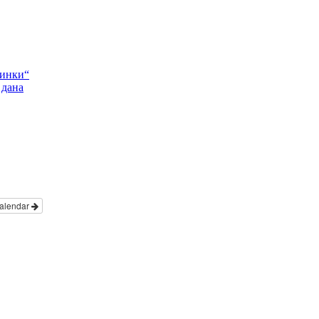
Пинки“
 дана
alendar