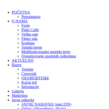
POČETNA
Preuzimanja
O NAMA
Foaje
Pinki Caffe
Velika sala
Fitnes sala
Kuglana
Teniski tereni
Multifunkcionalni sportski teren
Organizovanje sportskih rođendana
AKTUELNO
Bazen
Termini
Cenovnik
ОБАВЕШТЕЊЕ
Kućni red
Informacije
Galerija
Marketing
Javne nabavke
JAVNE NABAVKE (stari ZJN)
Oglasi / Obaveštenja / Pozivi