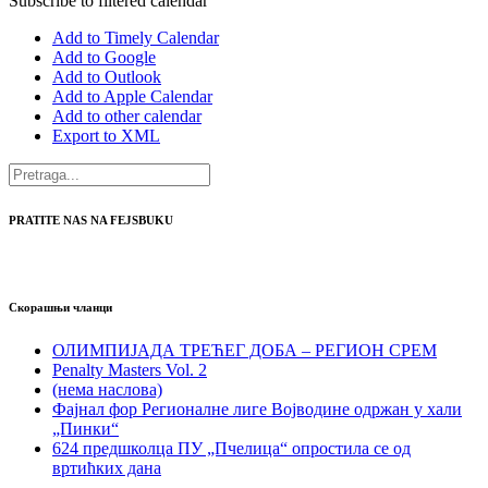
Subscribe to filtered calendar
Add to Timely Calendar
Add to Google
Add to Outlook
Add to Apple Calendar
Add to other calendar
Export to XML
PRATITE NAS NA FEJSBUKU
Скорашњи чланци
ОЛИМПИЈАДА ТРЕЋЕГ ДОБА – РЕГИОН СРЕМ
Penalty Masters Vol. 2
(нема наслова)
Фајнал фор Регионалне лиге Војводине одржан у хали
„Пинки“
624 предшколца ПУ „Пчелица“ опростила се од
вртићких дана