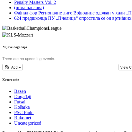
Penalty Masters Vol. 2
(нема наслова)
Фајнал фор Регионалне лиге Војводине одржан у хали „
624 предшколца ПУ „Пчелица“ опростила се од вртићких
Najave događaja
There are no upcoming events.
Add
View C
Категорије
Bazen
Događaji
Futsal
Košarka
PSC Pinki
Rukomet
Uncategorized