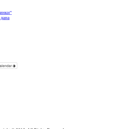
Пинки“
 дана
alendar