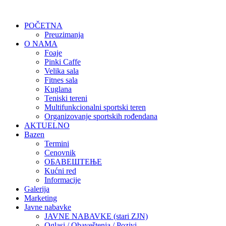
POČETNA
Preuzimanja
O NAMA
Foaje
Pinki Caffe
Velika sala
Fitnes sala
Kuglana
Teniski tereni
Multifunkcionalni sportski teren
Organizovanje sportskih rođendana
AKTUELNO
Bazen
Termini
Cenovnik
ОБАВЕШТЕЊЕ
Kućni red
Informacije
Galerija
Marketing
Javne nabavke
JAVNE NABAVKE (stari ZJN)
Oglasi / Obaveštenja / Pozivi