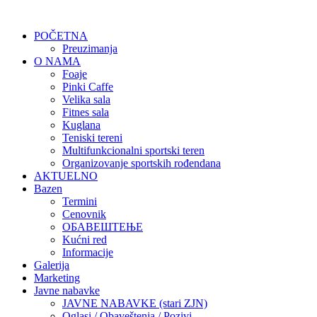
POČETNA
Preuzimanja
O NAMA
Foaje
Pinki Caffe
Velika sala
Fitnes sala
Kuglana
Teniski tereni
Multifunkcionalni sportski teren
Organizovanje sportskih rođendana
AKTUELNO
Bazen
Termini
Cenovnik
ОБАВЕШТЕЊЕ
Kućni red
Informacije
Galerija
Marketing
Javne nabavke
JAVNE NABAVKE (stari ZJN)
Oglasi / Obaveštenja / Pozivi