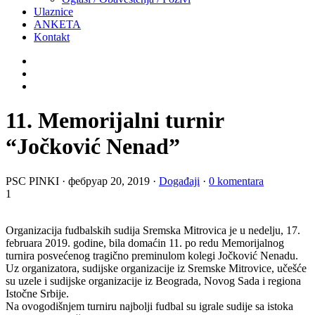
Ulaznice
ANKETA
Kontakt
11. Memorijalni turnir
“Jočković Nenad”
PSC PINKI
·
фебруар 20, 2019
·
Događaji
·
0 komentara
1
Organizacija fudbalskih sudija Sremska Mitrovica je u nedelju, 17.
februara 2019. godine, bila domaćin 11. po redu Memorijalnog
turnira posvećenog tragično preminulom kolegi Jočković Nenadu.
Uz organizatora, sudijske organizacije iz Sremske Mitrovice, učešće
su uzele i sudijske organizacije iz Beograda, Novog Sada i regiona
Istočne Srbije.
Na ovogodišnjem turniru najbolji fudbal su igrale sudije sa istoka