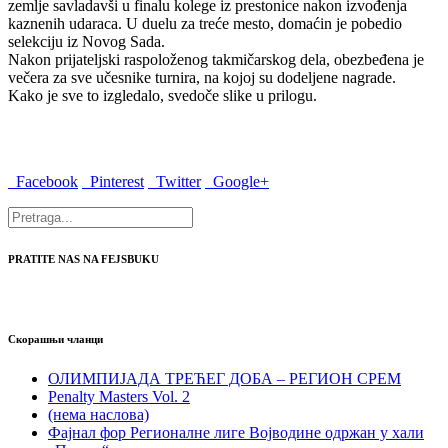
zemlje savladavši u finalu kolege iz prestonice nakon izvođenja
kaznenih udaraca. U duelu za treće mesto, domaćin je pobedio
selekciju iz Novog Sada.
Nakon prijateljski raspoloženog takmičarskog dela, obezbeđena je
večera za sve učesnike turnira, na kojoj su dodeljene nagrade.
Kako je sve to izgledalo, svedoče slike u prilogu.
Facebook
Pinterest
Twitter
Google+
PRATITE NAS NA FEJSBUKU
Скорашњи чланци
ОЛИМПИЈАДА ТРЕЋЕГ ДОБА – РЕГИОН СРЕМ
Penalty Masters Vol. 2
(нема наслова)
Фајнал фор Регионалне лиге Војводине одржан у хали