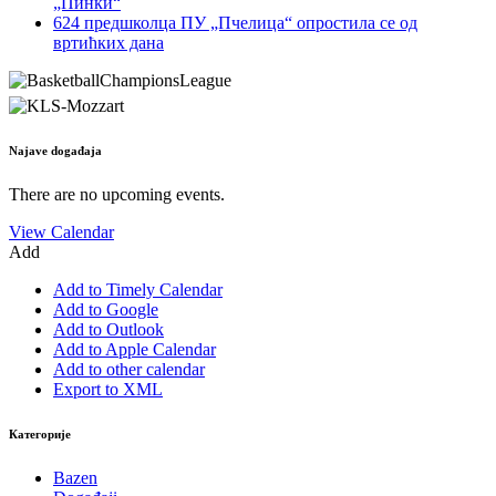
„Пинки“
624 предшколца ПУ „Пчелица“ опростила се од
вртићких дана
Najave događaja
There are no upcoming events.
View Calendar
Add
Add to Timely Calendar
Add to Google
Add to Outlook
Add to Apple Calendar
Add to other calendar
Export to XML
Категорије
Bazen