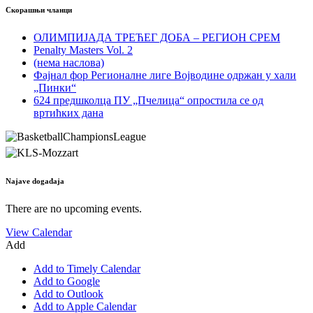
Скорашњи чланци
ОЛИМПИЈАДА ТРЕЋЕГ ДОБА – РЕГИОН СРЕМ
Penalty Masters Vol. 2
(нема наслова)
Фајнал фор Регионалне лиге Војводине одржан у хали
„Пинки“
624 предшколца ПУ „Пчелица“ опростила се од
вртићких дана
Najave događaja
There are no upcoming events.
View Calendar
Add
Add to Timely Calendar
Add to Google
Add to Outlook
Add to Apple Calendar