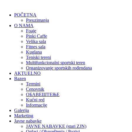
POČETNA
Preuzimanja
O NAMA
Foaje
Pinki Caffe
Velika sala
Fitnes sala
Kuglana
Teniski tereni
Multifunkcionalni sportski teren
Organizovanje sportskih rođendana
AKTUELNO
Bazen
Termini
Cenovnik
ОБАВЕШТЕЊЕ
Kućni red
Informacije
Galerija
Marketing
Javne nabavke
JAVNE NABAVKE (stari ZJN)
Oglasi / Obaveštenja / Pozivi