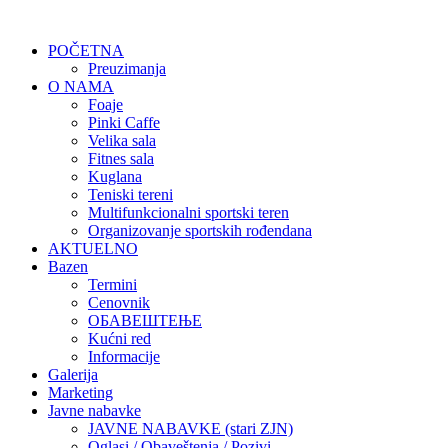
POČETNA
Preuzimanja
O NAMA
Foaje
Pinki Caffe
Velika sala
Fitnes sala
Kuglana
Teniski tereni
Multifunkcionalni sportski teren
Organizovanje sportskih rođendana
AKTUELNO
Bazen
Termini
Cenovnik
ОБАВЕШТЕЊЕ
Kućni red
Informacije
Galerija
Marketing
Javne nabavke
JAVNE NABAVKE (stari ZJN)
Oglasi / Obaveštenja / Pozivi