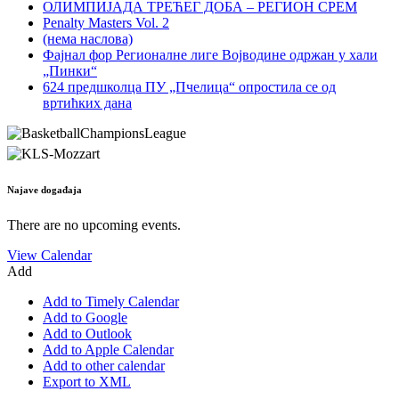
ОЛИМПИЈАДА ТРЕЋЕГ ДОБА – РЕГИОН СРЕМ
Penalty Masters Vol. 2
(нема наслова)
Фајнал фор Регионалне лиге Војводине одржан у хали
„Пинки“
624 предшколца ПУ „Пчелица“ опростила се од
вртићких дана
Najave događaja
There are no upcoming events.
View Calendar
Add
Add to Timely Calendar
Add to Google
Add to Outlook
Add to Apple Calendar
Add to other calendar
Export to XML