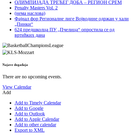
ОЛИМПИЈАДА ТРЕЋЕГ ДОБА – РЕГИОН СРЕМ
Penalty Masters Vol. 2
(нема наслова)
Фајнал фор Регионалне лиге Војводине одржан у хали
„Пинки“
624 предшколца ПУ „Пчелица“ опростила се од
вртићких дана
Najave događaja
There are no upcoming events.
View Calendar
Add
Add to Timely Calendar
Add to Google
Add to Outlook
Add to Apple Calendar
Add to other calendar
Export to XML