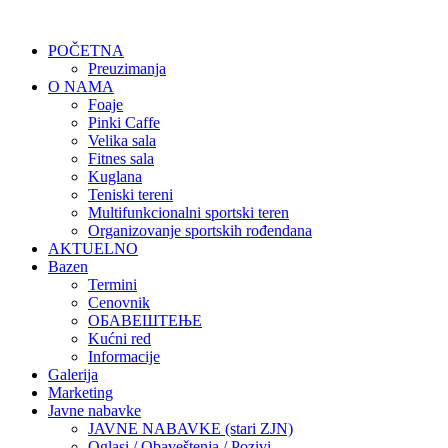
POČETNA
Preuzimanja
O NAMA
Foaje
Pinki Caffe
Velika sala
Fitnes sala
Kuglana
Teniski tereni
Multifunkcionalni sportski teren
Organizovanje sportskih rođendana
AKTUELNO
Bazen
Termini
Cenovnik
ОБАВЕШТЕЊЕ
Kućni red
Informacije
Galerija
Marketing
Javne nabavke
JAVNE NABAVKE (stari ZJN)
Oglasi / Obaveštenja / Pozivi