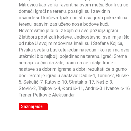
Mitrovicu kao veliki favorit na ovom meču. Borili su se
domaći igrači na terenu, postigli su i zavidnih
osamdeset koševa. Ipak ono što su gosti pokazali na
terenu, sasvim zasluženo nose bodove kući.
Neverovatno je bilo iz kojih su sve pozicija igrači
Zlatibora postizali koševe. Jednostavno, sve im je išlo
od ruke.U svojim redovima imali su i Stefana Kojića,
Prvaka sveta u basketu jedan na jedan i koji je i na ovoj
utakmici bio najbolji pojedinac na terenu. Igrači Srema
nemaju za čim da žale, osim da se i dalje trude i
nastave sa dobrim igrama a dobri rezultati će sigurno
doći. Srem je igrao u sastavu: Dabić-1, Tomić-2, Đurak-
5, Sekulić-7, Rutović-10, Stratakis-17, Nešić-3,
Stević-2, Trajković-4, Đorđić-11, Andrić-3 i Ivanović-16.
Trener Petković Aleksandar.
Saznaj više...