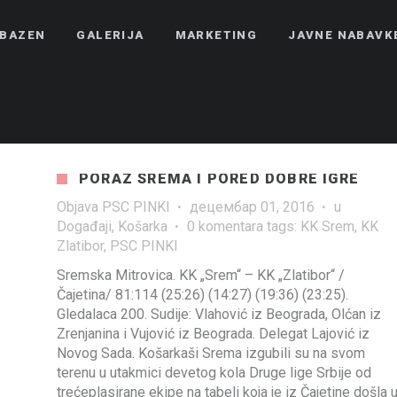
BAZEN
GALERIJA
MARKETING
JAVNE NABAVK
PORAZ SREMA I PORED DOBRE IGRE
Objava
PSC PINKI
·
децембар 01, 2016
·
u
Događaji
,
Košarka
·
0 komentara
tags:
KK Srem
,
KK
Zlatibor
,
PSC PINKI
Sremska Mitrovica. KK „Srem“ – KK „Zlatibor“ /
Čajetina/ 81:114 (25:26) (14:27) (19:36) (23:25).
Gledalaca 200. Sudije: Vlahović iz Beograda, Olćan iz
Zrenjanina i Vujović iz Beograda. Delegat Lajović iz
Novog Sada. Košarkaši Srema izgubili su na svom
terenu u utakmici devetog kola Druge lige Srbije od
trećeplasirane ekipe na tabeli koja je iz Čajetine došla 