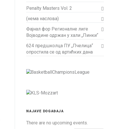
Penalty Masters Vol. 2
(нема наслова)
Фајнал фор Регионалне лиге
Војводине одржан у хали „Пинки“
624 предшколца ПУ „Пчелица“
опростила се од вртићких дана
NAJAVE DOGAĐAJA
There are no upcoming events.