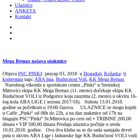
Ulaznice
ANKETA
Kontakt
Mega Bemax najava utakmice
Objava
PSC PINKI
·
јануар 03, 2018
·
u
Događaji
,
Košarka
·
0
komentara
tags:
ABA liga
,
Buducnost Voli
,
KK Mega Bemax
Narednog vikenda u sportskom centru „Pinki“ u Sremskoj
Mitrovici ekipa KK Mega Bemax (11. mesto) dočekuje ekipu KK
Budućnost VOLI iz Podgorice koja zauzima (2. mesto) u okviru 16-
tog kola ABA LIGE ( sezona 2017/18). Subota 13.01.2018.
godine sa početkom u 19:00 časova. ULAZNICE se mogu kupiti
u Caffe „Pinki“ od 08h do 22h, a na dan utakmice od 17h na
blagajni PSC“Pinki“ Sr.Mitrovica po ceni od: • TRIBINE 200,00
dinara • VIP 500,00 dinara Prodaja ulaznica počinje u sredu
10.01.2018. godine. Ova dva kluba su se do sada sastajala devet
puta u okviru ABA Lige i Jadranske lige KK Budućnost VOLI vodi