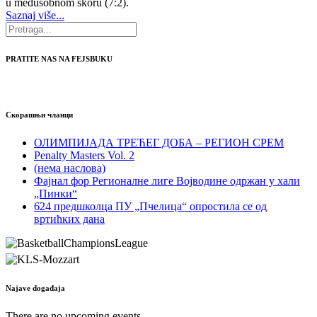
u međusobnom skoru (7:2).
Saznaj više...
PRATITE NAS NA FEJSBUKU
Скорашњи чланци
ОЛИМПИЈАДА ТРЕЋЕГ ДОБА – РЕГИОН СРЕМ
Penalty Masters Vol. 2
(нема наслова)
Фајнал фор Регионалне лиге Војводине одржан у хали
„Пинки“
624 предшколца ПУ „Пчелица“ опростила се од
вртићких дана
Najave događaja
There are no upcoming events.