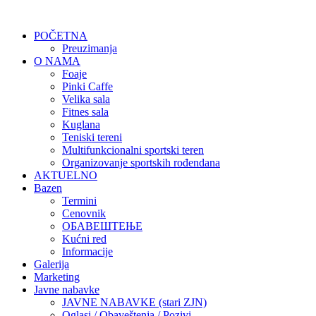
POČETNA
Preuzimanja
O NAMA
Foaje
Pinki Caffe
Velika sala
Fitnes sala
Kuglana
Teniski tereni
Multifunkcionalni sportski teren
Organizovanje sportskih rođendana
AKTUELNO
Bazen
Termini
Cenovnik
ОБАВЕШТЕЊЕ
Kućni red
Informacije
Galerija
Marketing
Javne nabavke
JAVNE NABAVKE (stari ZJN)
Oglasi / Obaveštenja / Pozivi