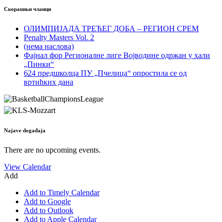
Скорашњи чланци
ОЛИМПИЈАДА ТРЕЋЕГ ДОБА – РЕГИОН СРЕМ
Penalty Masters Vol. 2
(нема наслова)
Фајнал фор Регионалне лиге Војводине одржан у хали
„Пинки“
624 предшколца ПУ „Пчелица“ опростила се од
вртићких дана
Najave događaja
There are no upcoming events.
View Calendar
Add
Add to Timely Calendar
Add to Google
Add to Outlook
Add to Apple Calendar