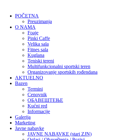
POČETNA
Preuzimanja
O NAMA
Foaje
Pinki Caffe
Velika sala
Fitnes sala
Kuglana
Teniski tereni
Multifunkcionalni sportski teren
Organizovanje sportskih rođendana
AKTUELNO
Bazen
Termini
Cenovnik
ОБАВЕШТЕЊЕ
Kućni red
Informacije
Galerija
Marketing
Javne nabavke
JAVNE NABAVKE (stari ZJN)
Oglasi / Obaveštenja / Pozivi