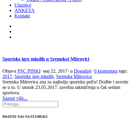
Ulaznice
ANKETA
Kontakt
Sportske igre mladih u Sremskoj Mitrovici
Objava
PSC PINKI
·
мај 22, 2017
·
u
Događaji
·
0 komentara
tags:
2017
,
Sportske igre mladih
,
Sremska Mitrovica
Sremska Mitrovica zna za najbolju sportsku priču! Dođite i uverite
se u to. U utorak 23.05.2017. završna takmičenja u čak sedam
sportova.
Saznaj više...
PRATITE NAS NA FEJSBUKU